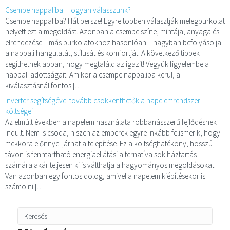
Csempe nappaliba: Hogyan válasszunk?
Csempe nappaliba? Hát persze! Egyre többen választják melegburkolat
helyett ezt a megoldást. Azonban a csempe színe, mintája, anyaga és
elrendezése – más burkolatokhoz hasonlóan – nagyban befolyásolja
a nappali hangulatát, stílusát és komfortját. A következő tippek
segíthetnek abban, hogy megtaláld az igazit! Vegyük figyelembe a
nappali adottságait! Amikor a csempe nappaliba kerül, a
kiválasztásnál fontos […]
Inverter segítségével tovább csökkenthetők a napelemrendszer
költségei
Az elmúlt években a napelem használata robbanásszerű fejlődésnek
indult. Nem is csoda, hiszen az emberek egyre inkább felismerik, hogy
mekkora előnnyel járhat a telepítése. Ez a költséghatékony, hosszú
távon is fenntartható energiaellátási alternatíva sok háztartás
számára akár teljesen ki is válthatja a hagyományos megoldásokat.
Van azonban egy fontos dolog, amivel a napelem kiépítésekor is
számolni […]