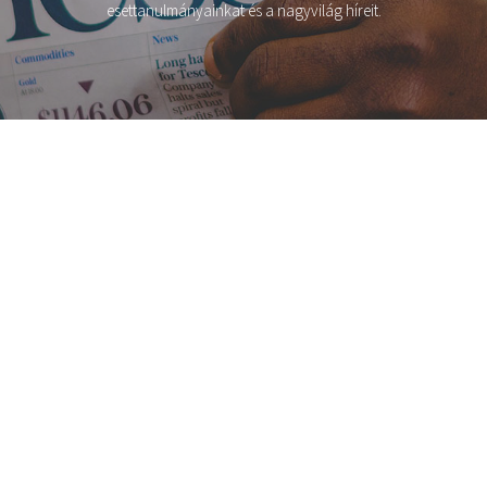
esettanulmányainkat és a nagyvilág híreit.