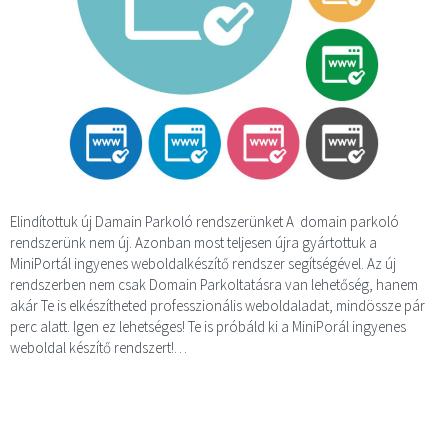
Elindítottuk új Damain Parkoló rendszerünket A domain parkoló
rendszerünk nem új. Azonban most teljesen újra gyártottuk a
MiniPortál ingyenes weboldalkészítő rendszer segítségével. Az új
rendszerben nem csak Domain Parkoltatásra van lehetőség, hanem
akár Te is elkészítheted professzionális weboldaladat, mindössze pár
perc alatt. Igen ez lehetséges! Te is próbáld ki a MiniPorál ingyenes
weboldal készítő rendszert!…