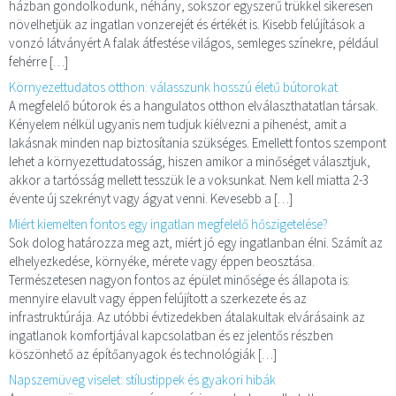
házban gondolkodunk, néhány, sokszor egyszerű trükkel sikeresen
növelhetjük az ingatlan vonzerejét és értékét is. Kisebb felújítások a
vonzó látványért A falak átfestése világos, semleges színekre, például
fehérre […]
Környezettudatos otthon: válasszunk hosszú életű bútorokat
A megfelelő bútorok és a hangulatos otthon elválaszthatatlan társak.
Kényelem nélkül ugyanis nem tudjuk kiélvezni a pihenést, amit a
lakásnak minden nap biztosítania szükséges. Emellett fontos szempont
lehet a környezettudatosság, hiszen amikor a minőséget választjuk,
akkor a tartósság mellett tesszük le a voksunkat. Nem kell miatta 2-3
évente új szekrényt vagy ágyat venni. Kevesebb a […]
Miért kiemelten fontos egy ingatlan megfelelő hőszigetelése?
Sok dolog határozza meg azt, miért jó egy ingatlanban élni. Számít az
elhelyezkedése, környéke, mérete vagy éppen beosztása.
Természetesen nagyon fontos az épület minősége és állapota is:
mennyire elavult vagy éppen felújított a szerkezete és az
infrastruktúrája. Az utóbbi évtizedekben átalakultak elvárásaink az
ingatlanok komfortjával kapcsolatban és ez jelentős részben
köszönhető az építőanyagok és technológiák […]
Napszemüveg viselet: stílustippek és gyakori hibák