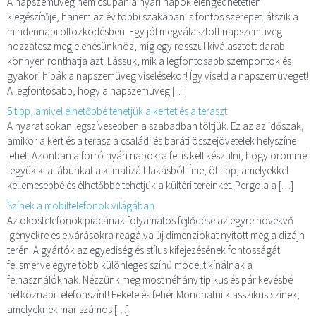
A napszemüveg nem csupán a nyári napok elengedhetetlen
kiegészítője, hanem az év többi szakában is fontos szerepet játszik a
mindennapi öltözködésben. Egy jól megválasztott napszemüveg
hozzátesz megjelenésünkhöz, míg egy rosszul kiválasztott darab
könnyen ronthatja azt. Lássuk, mik a legfontosabb szempontok és
gyakori hibák a napszemüveg viselésekor! Így viseld a napszemüveget!
A legfontosabb, hogy a napszemüveg […]
5 tipp, amivel élhetőbbé tehetjük a kertet és a teraszt
A nyarat sokan legszívesebben a szabadban töltjük. Ez az az időszak,
amikor a kert és a terasz a családi és baráti összejövetelek helyszíne
lehet. Azonban a forró nyári napokra fel is kell készülni, hogy örömmel
tegyük ki a lábunkat a klimatizált lakásból. Íme, öt tipp, amelyekkel
kellemesebbé és élhetőbbé tehetjük a kültéri tereinket. Pergola a […]
Színek a mobiltelefonok világában
Az okostelefonok piacának folyamatos fejlődése az egyre növekvő
igényekre és elvárásokra reagálva új dimenziókat nyitott meg a dizájn
terén. A gyártók az egyediség és stílus kifejezésének fontosságát
felismerve egyre több különleges színű modellt kínálnak a
felhasználóknak. Nézzünk meg most néhány tipikus és pár kevésbé
hétköznapi telefonszínt! Fekete és fehér Mondhatni klasszikus színek,
amelyeknek már számos […]