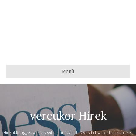
Menü
vercukor Hírek
Híreinkkel igyekszünk segíteni munkádat. Olvasd el szakértő cikkeinket,