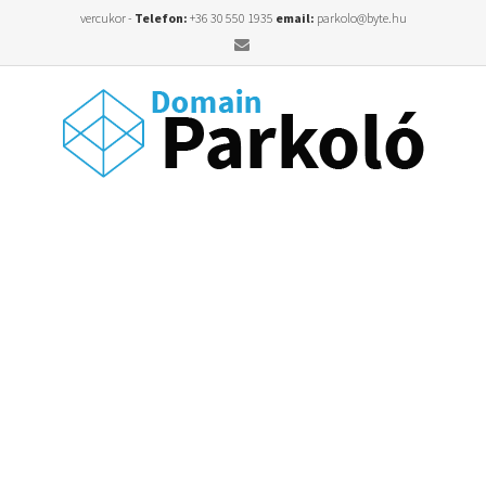
vercukor -
Telefon:
+36 30 550 1935
email:
parkolo@byte.hu
Email