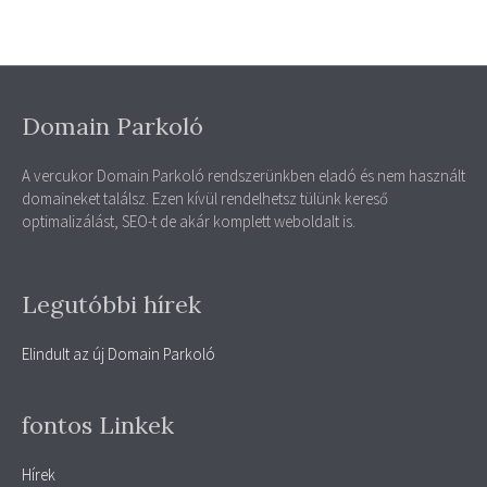
Domain Parkoló
A vercukor Domain Parkoló rendszerünkben eladó és nem használt
domaineket találsz. Ezen kívül rendelhetsz tülünk kereső
optimalizálást, SEO-t de akár komplett weboldalt is.
Legutóbbi hírek
Elindult az új Domain Parkoló
fontos Linkek
Hírek