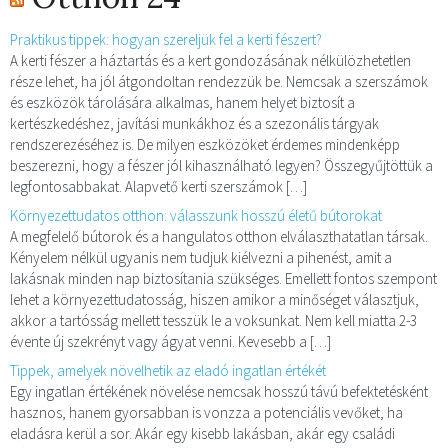
Praktikus tippek: hogyan szereljük fel a kerti fészert?
A kerti fészer a háztartás és a kert gondozásának nélkülözhetetlen
része lehet, ha jól átgondoltan rendezzük be. Nemcsak a szerszámok
és eszközök tárolására alkalmas, hanem helyet biztosít a
kertészkedéshez, javítási munkákhoz és a szezonális tárgyak
rendszerezéséhez is. De milyen eszközöket érdemes mindenképp
beszerezni, hogy a fészer jól kihasználható legyen? Összegyűjtöttük a
legfontosabbakat. Alapvető kerti szerszámok […]
Környezettudatos otthon: válasszunk hosszú életű bútorokat
A megfelelő bútorok és a hangulatos otthon elválaszthatatlan társak.
Kényelem nélkül ugyanis nem tudjuk kiélvezni a pihenést, amit a
lakásnak minden nap biztosítania szükséges. Emellett fontos szempont
lehet a környezettudatosság, hiszen amikor a minőséget választjuk,
akkor a tartósság mellett tesszük le a voksunkat. Nem kell miatta 2-3
évente új szekrényt vagy ágyat venni. Kevesebb a […]
Tippek, amelyek növelhetik az eladó ingatlan értékét
Egy ingatlan értékének növelése nemcsak hosszú távú befektetésként
hasznos, hanem gyorsabban is vonzza a potenciális vevőket, ha
eladásra kerül a sor. Akár egy kisebb lakásban, akár egy családi